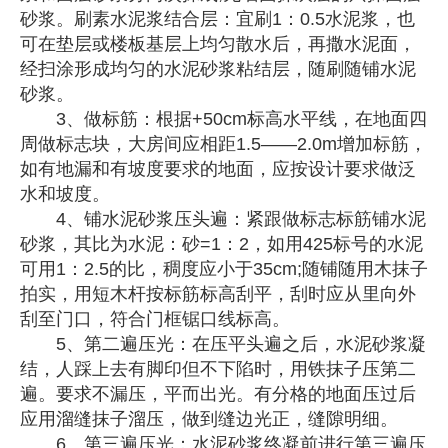
砂浆。刷素水泥浆结合层：宜刷1：0.5水泥浆，也
可在垫层或楼板基层上均匀散水后，再撒水泥面，
经扫涂形成均匀的水泥砂浆粘结层，随刷随铺水泥
砂浆。
3、做标筋：根据+50cm标高水平线，在地面四
周做标志块，大房间应相距1.5——2.0m增加标筋，
如有地漏和有坡度要求的地面，应按设计要求做泛
水和坡度。
4、铺水泥砂浆压头遍：紧跟做标志标筋铺水泥
砂浆，其比为水泥：砂=1：2，如用425标号的水泥
可用1：2.5的比，稠度应小于35cm;随铺随用木抹子
拍实，用短木杆按标筋标高刮平，刮时应从里向外
刮至门口，符合门框锯口线标高。
5、第二遍压光：在压平头遍之后，水泥砂浆凝
结，人踩上去有脚印但不下陷时，用铁抹子压第二
遍。要求不漏压，平而出光。有分格的地面压过后
应用溜缝抹子溜压，做到缝边光正，缝隙明细。
6、第三遍压光：水泥砂浆终凝前进行第三遍压