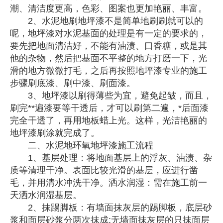
潮、清洁度更高，色彩、图案也更加艳丽、丰富。
2、水泥地刷地坪漆不是简单地刷刷就可以的
呢，地坪漆对水泥基面的处理是有一定的要求的，
要先把地面清洁好，不能有油渍、口香糖，或是其
他的杂物，然后把基面不平整的地方打磨一下，光
滑的地方微微打毛，之后再按照地坪漆专业的施工
步骤刷底漆、刷中漆、刷面漆。
3、地坪漆以刷得薄些为宜，避免起皱，而且，
刷完**遍漆要等干透后，才可以刷第二遍，*后面漆
完全干透了，再用地板蜡上光。这样，光洁艳丽的
地坪漆刷涂就完成了。
二、水泥地环氧地坪漆施工流程
1、基层处理：将地面基层上的浮灰、油渍、杂
质等清理干净。表面比较光滑的基层，应进行凿
毛，并用清水冲洗干净。洒水润湿：需在施工前一
天洒水润湿基层。
2、抹踢脚板：有墙面抹灰层的踢脚板，底层砂
浆和面层砂浆分两次抹成;无墙面抹灰层的只抹面层